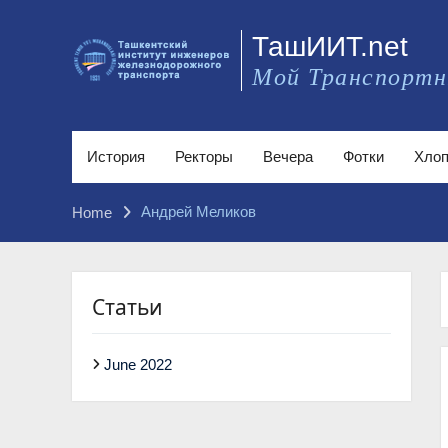
Skip
to
ТашИИТ.net
content
Мой Транспортн
История
Ректоры
Вечера
Фотки
Хлоп
Андрей Меликов
Home
Статьи
June 2022